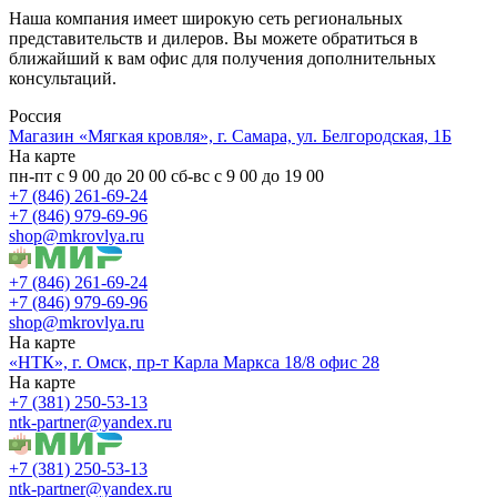
Наша компания имеет широкую сеть региональных
представительств и дилеров. Вы можете обратиться в
ближайший к вам офис для получения дополнительных
консультаций.
Россия
Магазин «Мягкая кровля», г. Самара, ул. Белгородская, 1Б
На карте
пн-пт с 9 00 до 20 00 сб-вс с 9 00 до 19 00
+7 (846) 261-69-24
+7 (846) 979-69-96
shop@mkrovlya.ru
+7 (846) 261-69-24
+7 (846) 979-69-96
shop@mkrovlya.ru
На карте
«НТК», г. Омск, пр-т Карла Маркса 18/8 офис 28
На карте
+7 (381) 250-53-13
ntk-partner@yandex.ru
+7 (381) 250-53-13
ntk-partner@yandex.ru