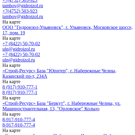
+7(4752) 503-923
tambov@gidroizol.ru
+7(4752) 503-923
tambov@gidroizol.ru
На карте
ООО "Гидроизол-Ульяновск", г. Ульяновск, Московское шоссе,
17, пом. 19
На карте
+7 (8422) 50-70-02
uln@gidroizol.ru
+7 (8422) 50-70-02
uln@gidroizol.ru
На карте
«Строй-Ресурс» База "Юпитер", г. Набережные Челны,
Казанский пр-т, 234А
На карте
8 (917) 910-777-1
8 (917) 910-777-1
На карте
«Строй-Ресурс» База "Беркут", г. Набережные Челны, ул.
Машиностраительная, 13, "Орловское" Кольцо
На карте
8-917-910-777-4
8-917-910-777-4
На карте