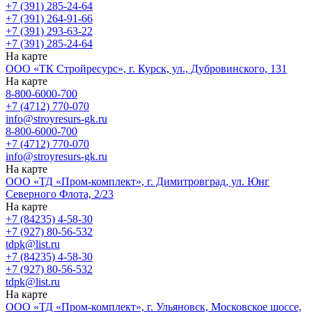
+7 (391) 285-24-64
+7 (391) 264-91-66
+7 (391) 293-63-22
+7 (391) 285-24-64
На карте
ООО «ТК Стройресурс», г. Курск, ул., Дубровинского, 131
На карте
8-800-6000-700
+7 (4712) 770-070
info@stroyresurs-gk.ru
8-800-6000-700
+7 (4712) 770-070
info@stroyresurs-gk.ru
На карте
ООО «ТД «Пром-комплект», г. Димитровград, ул. Юнг
Северного Флота, 2/23
На карте
+7 (84235) 4-58-30
+7 (927) 80-56-532
tdpk@list.ru
+7 (84235) 4-58-30
+7 (927) 80-56-532
tdpk@list.ru
На карте
ООО «ТД «Пром-комплект», г. Ульяновск, Московское шоссе,