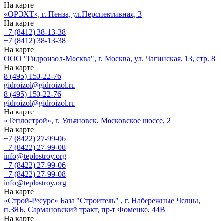
На карте
«ОРЭХТ», г. Пенза, ул.Перспективная, 3
На карте
+7 (8412) 38-13-38
+7 (8412) 38-13-38
На карте
ООО "Гидроизол-Москва", г. Москва, ул. Чагинская, 13, стр. 8
На карте
8 (495) 150-22-76
gidroizol@gidroizol.ru
8 (495) 150-22-76
gidroizol@gidroizol.ru
На карте
«Теплострой», г. Ульяновск, Московское шоссе, 2
На карте
+7 (8422) 27-99-06
+7 (8422) 27-99-08
info@teplostroy.org
+7 (8422) 27-99-06
+7 (8422) 27-99-08
info@teplostroy.org
На карте
«Строй-Ресурс» База "Строитель" , г. Набережные Челны,
п.ЗЯБ, Сармановский тракт, пр-т Фоменко, 44В
На карте