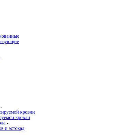
мованные
разующие
б
тируемой кровли
руемой кровли
ола
в и эстокад