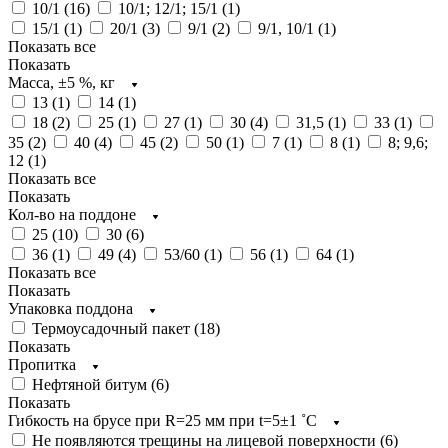
10/1 (
16
)
10/1; 12/1; 15/1 (
1
)
15/1 (
1
)
20/1 (
3
)
9/1 (
2
)
9/1, 10/1 (
1
)
Показать все
Показать
Масса, ±5 %, кг
13 (
1
)
14 (
1
)
18 (
2
)
25 (
1
)
27 (
1
)
30 (
4
)
31,5 (
1
)
33 (
1
)
35 (
2
)
40 (
4
)
45 (
2
)
50 (
1
)
7 (
1
)
8 (
1
)
8; 9,6;
12 (
1
)
Показать все
Показать
Кол-во на поддоне
25 (
10
)
30 (
6
)
36 (
1
)
49 (
4
)
53/60 (
1
)
56 (
1
)
64 (
1
)
Показать все
Показать
Упаковка поддона
Термоусадочный пакет (
18
)
Показать
Пропитка
Нефтяной битум (
6
)
Показать
Гибкость на брусе при R=25 мм при t=5±1 ˚С
Не появляются трещины на лицевой поверхности (
6
)