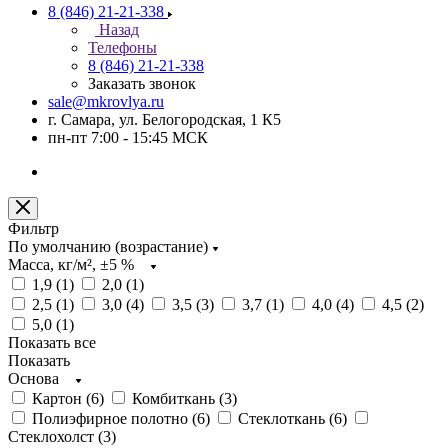
8 (846) 21-21-338
Назад
Телефоны
8 (846) 21-21-338
Заказать звонок
sale@mkrovlya.ru
г. Самара, ул. Белогородская, 1 К5
пн-пт 7:00 - 15:45 МСК
Фильтр
По умолчанию (возрастание)
Масса, кг/м², ±5 %
1,9 (
1
)
2,0 (
1
)
2,5 (
1
)
3,0 (
4
)
3,5 (
3
)
3,7 (
1
)
4,0 (
4
)
4,5 (
2
)
5,0 (
1
)
Показать все
Показать
Основа
Картон (
6
)
Комбиткань (
3
)
Полиэфирное полотно (
6
)
Стеклоткань (
6
)
Стеклохолст (
3
)