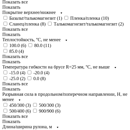
Показать все
Показать
Покрытие верхнее/нижнее
Базальт/талькомагнезит (
1
)
Пленка/пленка (
10
)
Сланец/пленка (
8
)
Талькомагнезит/талькомагнезит (
2
)
Показать все
Показать
Теплостойкость, °C, не менее
100.0 (
6
)
80.0 (
11
)
85.0 (
4
)
Показать все
Показать
Температура гибкости на брусе R=25 мм, °C, не выше
-15.0 (
4
)
-20.0 (
4
)
-25.0 (
2
)
0.0 (
8
)
Показать все
Показать
Разрывная сила в продольном/поперечном направлении, H, не
менее
450/300 (
3
)
500/300 (
3
)
500/400 (
6
)
900/900 (
6
)
Показать все
Показать
Длина/ширина рулона, м