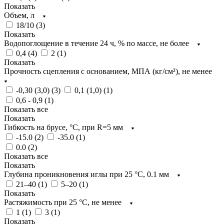
Показать
Объем, л
18/10 (
3
)
Показать
Водопоглощение в течение 24 ч, % по массе, не более
0,4 (
4
)
2 (
1
)
Показать
Прочность сцепления с основанием, МПА (кг/см²), не менее
-0,30 (3,0) (
3
)
0,1 (1,0) (
1
)
0,6 - 0,9 (
1
)
Показать все
Показать
Гибкость на брусе, °С, при R=5 мм
-15.0 (
2
)
-35.0 (
1
)
0.0 (
2
)
Показать все
Показать
Глубина проникновения иглы при 25 °C, 0.1 мм
21–40 (
1
)
5–20 (
1
)
Показать
Растяжимость при 25 °C, не менее
1 (
1
)
3 (
1
)
Показать