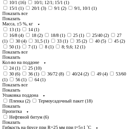
10/1 (
16
)
10/1; 12/1; 15/1 (
1
)
15/1 (
1
)
20/1 (
3
)
9/1 (
2
)
9/1, 10/1 (
1
)
Показать все
Показать
Масса, ±5 %, кг
13 (
1
)
14 (
1
)
16/8 (
4
)
18 (
2
)
18/8 (
1
)
25 (
1
)
25/40 (
2
)
27
(
1
)
30 (
4
)
31,5 (
1
)
33 (
1
)
35 (
2
)
40 (
5
)
45 (
2
)
50 (
1
)
7 (
1
)
8 (
1
)
8; 9,6; 12 (
1
)
Показать все
Показать
Кол-во на поддоне
24 (
1
)
25 (
10
)
30 (
6
)
36 (
1
)
36/72 (
8
)
40/24 (
2
)
49 (
4
)
53/60
(
1
)
56 (
1
)
64 (
1
)
Показать все
Показать
Упаковка поддона
Пленка (
2
)
Термоусадочный пакет (
18
)
Показать
Пропитка
Нефтяной битум (
6
)
Показать
Гибкость на брусе при R=25 мм при t=5±1 ˚С