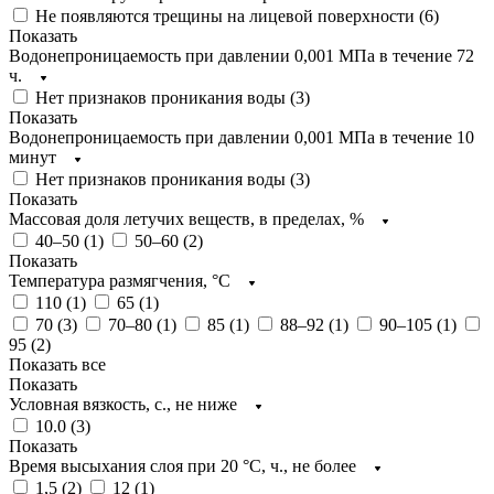
Не появляются трещины на лицевой поверхности (
6
)
Показать
Водонепроницаемость при давлении 0,001 МПа в течение 72
ч.
Нет признаков проникания воды (
3
)
Показать
Водонепроницаемость при давлении 0,001 МПа в течение 10
минут
Нет признаков проникания воды (
3
)
Показать
Массовая доля летучих веществ, в пределах, %
40–50 (
1
)
50–60 (
2
)
Показать
Температура размягчения, °С
110 (
1
)
65 (
1
)
70 (
3
)
70–80 (
1
)
85 (
1
)
88–92 (
1
)
90–105 (
1
)
95 (
2
)
Показать все
Показать
Условная вязкость, с., не ниже
10.0 (
3
)
Показать
Время высыхания слоя при 20 °С, ч., не более
1,5 (
2
)
12 (
1
)