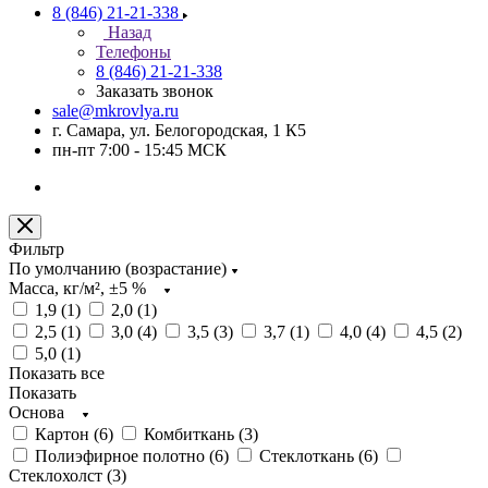
8 (846) 21-21-338
Назад
Телефоны
8 (846) 21-21-338
Заказать звонок
sale@mkrovlya.ru
г. Самара, ул. Белогородская, 1 К5
пн-пт 7:00 - 15:45 МСК
Фильтр
По умолчанию (возрастание)
Масса, кг/м², ±5 %
1,9 (
1
)
2,0 (
1
)
2,5 (
1
)
3,0 (
4
)
3,5 (
3
)
3,7 (
1
)
4,0 (
4
)
4,5 (
2
)
5,0 (
1
)
Показать все
Показать
Основа
Картон (
6
)
Комбиткань (
3
)
Полиэфирное полотно (
6
)
Стеклоткань (
6
)
Стеклохолст (
3
)