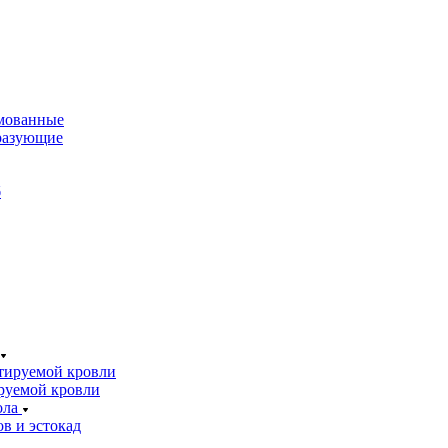
мованные
разующие
б
тируемой кровли
руемой кровли
ола
в и эстокад