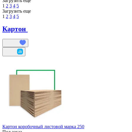
Загрузить еще
1
2
3
4
5
Загрузить еще
1
2
3
4
5
Картон
Картон коробочный листовой марка 250
Под заказ