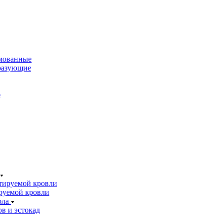
мованные
разующие
б
тируемой кровли
руемой кровли
ола
в и эстокад