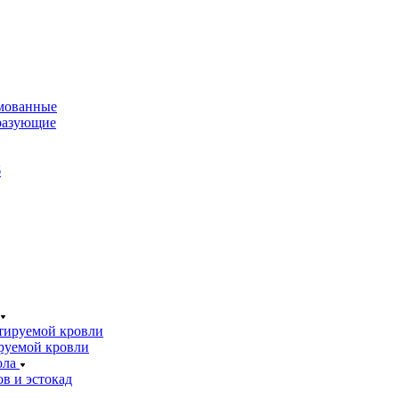
мованные
разующие
б
тируемой кровли
руемой кровли
ола
в и эстокад